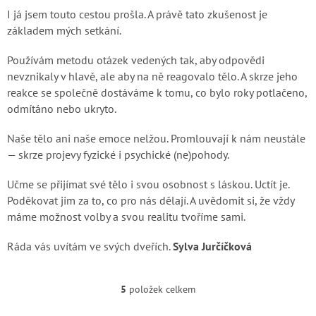
I já jsem touto cestou prošla. A právě tato zkušenost je
základem mých setkání.
Používám metodu otázek vedených tak, aby odpovědi
nevznikaly v hlavě, ale aby na ně reagovalo tělo. A skrze jeho
reakce se společně dostáváme k tomu, co bylo roky potlačeno,
odmítáno nebo ukryto.
Naše tělo ani naše emoce nelžou. Promlouvají k nám neustále
— skrze projevy fyzické i psychické (ne)pohody.
Učme se přijímat své tělo i svou osobnost s láskou. Uctít je.
Poděkovat jim za to, co pro nás dělají. A uvědomit si, že vždy
máme možnost volby a svou realitu tvoříme sami.
Ráda vás uvítám ve svých dveřích.
Sylva Jurčíčková
5
položek celkem
O
v