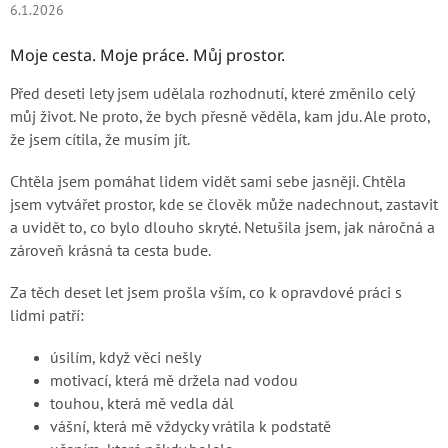
6.1.2026
Moje cesta. Moje práce. Můj prostor.
Před deseti lety jsem udělala rozhodnutí, které změnilo celý
můj život. Ne proto, že bych přesně věděla, kam jdu. Ale proto,
že jsem cítila, že musím jít.
Chtěla jsem pomáhat lidem vidět sami sebe jasněji. Chtěla
jsem vytvářet prostor, kde se člověk může nadechnout, zastavit
a uvidět to, co bylo dlouho skryté. Netušila jsem, jak náročná a
zároveň krásná ta cesta bude.
Za těch deset let jsem prošla vším, co k opravdové práci s
lidmi patří:
úsilím, když věci nešly
motivací, která mě držela nad vodou
touhou, která mě vedla dál
vášní, která mě vždycky vrátila k podstatě