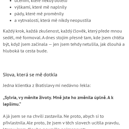
učením, které někdy bolelo
výškami, které mě naplnily
pády, které mě proměnily
a vytrvalostí, která mě nikdy neopustila
Každý krok, každá zkušenost, každý člověk, který přede mnou
seděl, mě formoval. A dnes stojím přesně tam, kde jsem chtěla
být, když jsem začínala — jen jsem tehdy netušila, jak dlouhá a
hluboká ta cesta bude.
Slova, která se mě dotkla
Jedna klientka z Bratislavy mi nedávno řekla:
„Sylvia, vy měníte životy. Mně jste ho změnila úplně. A k
lepšímu.“
A já jsem se na chvíli zastavila. Ne proto, abych si to
přivlastnila. Ale proto, že jsem v těch slovech ucítila pravdu,