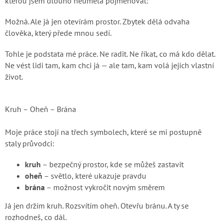
kterou jsem dlouho neuměla pojmenovat:
Možná. Ale já jen otevírám prostor. Zbytek dělá odvaha
člověka, který přede mnou sedí.
Tohle je podstata mé práce. Ne radit. Ne říkat, co má kdo dělat.
Ne vést lidi tam, kam chci já — ale tam, kam volá jejich vlastní
život.
Kruh – Oheň – Brána
Moje práce stojí na třech symbolech, které se mi postupně
staly průvodci:
kruh
– bezpečný prostor, kde se můžeš zastavit
oheň
– světlo, které ukazuje pravdu
brána
– možnost vykročit novým směrem
Já jen držím kruh. Rozsvítím oheň. Otevřu bránu. A ty se
rozhodneš, co dál.