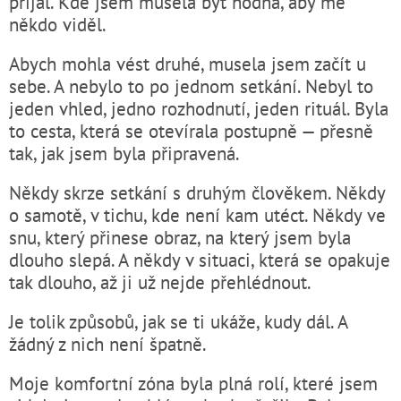
přijal. Kde jsem musela být hodná, aby mě
někdo viděl.
Abych mohla vést druhé, musela jsem začít u
sebe. A nebylo to po jednom setkání. Nebyl to
jeden vhled, jedno rozhodnutí, jeden rituál. Byla
to cesta, která se otevírala postupně — přesně
tak, jak jsem byla připravená.
Někdy skrze setkání s druhým člověkem. Někdy
o samotě, v tichu, kde není kam utéct. Někdy ve
snu, který přinese obraz, na který jsem byla
dlouho slepá. A někdy v situaci, která se opakuje
tak dlouho, až ji už nejde přehlédnout.
Je tolik způsobů, jak se ti ukáže, kudy dál. A
žádný z nich není špatně.
Moje komfortní zóna byla plná rolí, které jsem