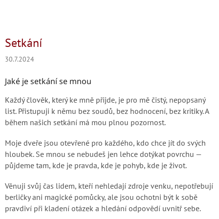
Setkání
30.7.2024
Jaké je setkání se mnou
Každý člověk, který ke mně přijde, je pro mě čistý, nepopsaný
list. Přistupuji k němu bez soudů, bez hodnocení, bez kritiky. A
během našich setkání má mou plnou pozornost.
Moje dveře jsou otevřené pro každého, kdo chce jít do svých
hloubek. Se mnou se nebudeš jen lehce dotýkat povrchu —
půjdeme tam, kde je pravda, kde je pohyb, kde je život.
Věnuji svůj čas lidem, kteří nehledají zdroje venku, nepotřebují
berličky ani magické pomůcky, ale jsou ochotni být k sobě
pravdiví při kladení otázek a hledání odpovědí uvnitř sebe.