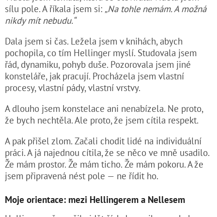
sílu pole. A říkala jsem si:
„Na tohle nemám. A možná
nikdy mít nebudu.“
Dala jsem si čas. Ležela jsem v knihách, abych
pochopila, co tím Hellinger myslí. Studovala jsem
řád, dynamiku, pohyb duše. Pozorovala jsem jiné
konsteláře, jak pracují. Procházela jsem vlastní
procesy, vlastní pády, vlastní vrstvy.
A dlouho jsem konstelace ani nenabízela. Ne proto,
že bych nechtěla. Ale proto, že jsem cítila respekt.
A pak přišel zlom. Začali chodit lidé na individuální
práci. A já najednou cítila, že se něco ve mně usadilo.
Že mám prostor. Že mám ticho. Že mám pokoru. A že
jsem připravená nést pole — ne řídit ho.
Moje orientace: mezi Hellingerem a Nellesem