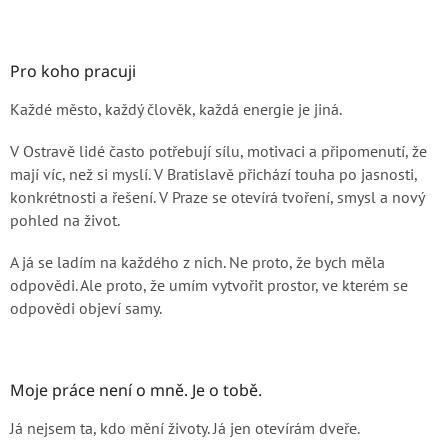
Pro koho pracuji
Každé město, každý člověk, každá energie je jiná.
V Ostravě lidé často potřebují sílu, motivaci a připomenutí, že
mají víc, než si myslí. V Bratislavě přichází touha po jasnosti,
konkrétnosti a řešení. V Praze se otevírá tvoření, smysl a nový
pohled na život.
A já se ladím na každého z nich. Ne proto, že bych měla
odpovědi. Ale proto, že umím vytvořit prostor, ve kterém se
odpovědi objeví samy.
Moje práce není o mně. Je o tobě.
Já nejsem ta, kdo mění životy. Já jen otevírám dveře.