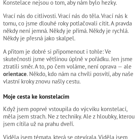
Konstelace nejsou o tom, aby nám bylo hezky.
Vrací nás do citlivosti. Vrací nás do těla. Vrací nás k
tomu, co jsme dlouhé roky potlačovali cítit. A pravda
někdy není jemná. Někdy je přímá. Někdy je rychlá.
Někdy je přesná jako skalpel.
A přitom je dobré si připomenout i tohle: Ve
skutečnosti jsme většinou úplně v pořádku. Jen jsme
ztratili směr. A to, po čem voláme, není oprava — ale
orientace
. Někdo, kdo nám na chvíli posvítí, aby naše
vlastní kroky znovu našly cestu.
Moje cesta ke konstelacím
Když jsem poprvé vstoupila do výcviku konstelací,
měla jsem strach. Ne z techniky. Ale z hloubky, kterou
jsem cítila už na prahu dveří.
Viděla jsem témata, která se otevírala. Viděla jsem