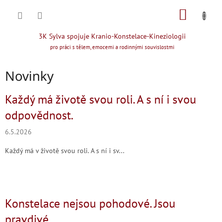
Přejít
NÁKUP
na
obsah
KOŠÍK
3K Sylva spojuje Kranio-Konstelace-Kineziologii
pro práci s tělem, emocemi a rodinnými souvislostmi
Novinky
V
Každý má životě svou roli. A s ní i svou
ý
odpovědnost.
p
i
6.5.2026
s
č
Každý má v životě svou roli. A s ní i sv...
l
á
n
k
Konstelace nejsou pohodové. Jsou
ů
pravdivé