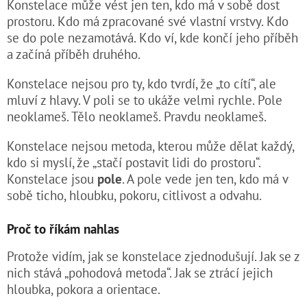
Konstelace může vést jen ten, kdo má v sobě dost
prostoru. Kdo má zpracované své vlastní vrstvy. Kdo
se do pole nezamotává. Kdo ví, kde končí jeho příběh
a začíná příběh druhého.
Konstelace nejsou pro ty, kdo tvrdí, že „to cítí“, ale
mluví z hlavy. V poli se to ukáže velmi rychle. Pole
neoklameš. Tělo neoklameš. Pravdu neoklameš.
Konstelace nejsou metoda, kterou může dělat každý,
kdo si myslí, že „stačí postavit lidi do prostoru“.
Konstelace jsou
pole
. A pole vede jen ten, kdo má v
sobě ticho, hloubku, pokoru, citlivost a odvahu.
Proč to říkám nahlas
Protože vidím, jak se konstelace zjednodušují. Jak se z
nich stává „pohodová metoda“. Jak se ztrácí jejich
hloubka, pokora a orientace.