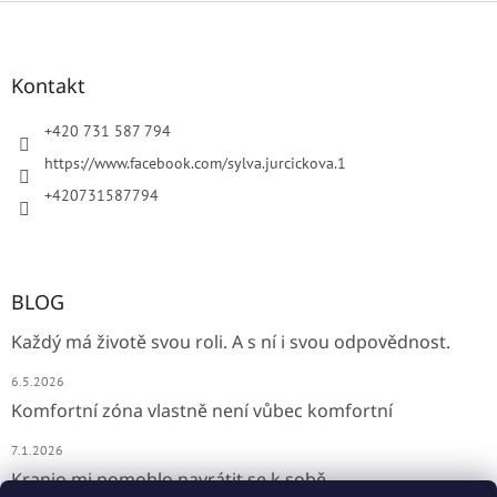
l
Z
á
á
d
p
a
a
Kontakt
c
t
í
í
+420 731 587 794
p
r
https://www.facebook.com/sylva.jurcickova.1
v
+420731587794
k
y
v
ý
p
BLOG
i
s
Každý má životě svou roli. A s ní i svou odpovědnost.
u
6.5.2026
Komfortní zóna vlastně není vůbec komfortní
7.1.2026
Kranio mi pomohlo navrátit se k sobě