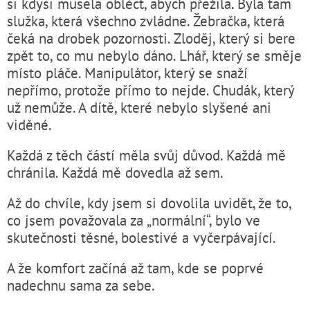
si kdysi musela obléct, abych přežila. Byla tam
služka, která všechno zvládne. Žebračka, která
čeká na drobek pozornosti. Zloděj, který si bere
zpět to, co mu nebylo dáno. Lhář, který se směje
místo pláče. Manipulátor, který se snaží
nepřímo, protože přímo to nejde. Chudák, který
už nemůže. A dítě, které nebylo slyšené ani
viděné.
Každá z těch částí měla svůj důvod. Každá mě
chránila. Každá mě dovedla až sem.
Až do chvíle, kdy jsem si dovolila uvidět, že to,
co jsem považovala za „normální“, bylo ve
skutečnosti těsné, bolestivé a vyčerpávající.
A že komfort začíná až tam, kde se poprvé
nadechnu sama za sebe.