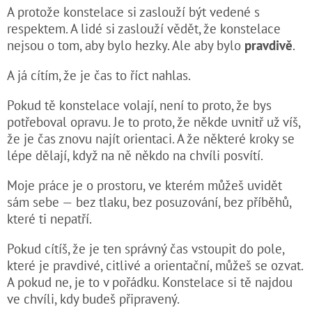
A protože konstelace si zaslouží být vedené s
respektem. A lidé si zaslouží vědět, že konstelace
nejsou o tom, aby bylo hezky. Ale aby bylo
pravdivě
.
A já cítím, že je čas to říct nahlas.
Pokud tě konstelace volají, není to proto, že bys
potřeboval opravu. Je to proto, že někde uvnitř už víš,
že je čas znovu najít orientaci. A že některé kroky se
lépe dělají, když na ně někdo na chvíli posvítí.
Moje práce je o prostoru, ve kterém můžeš uvidět
sám sebe — bez tlaku, bez posuzování, bez příběhů,
které ti nepatří.
Pokud cítíš, že je ten správný čas vstoupit do pole,
které je pravdivé, citlivé a orientační, můžeš se ozvat.
A pokud ne, je to v pořádku. Konstelace si tě najdou
ve chvíli, kdy budeš připravený.