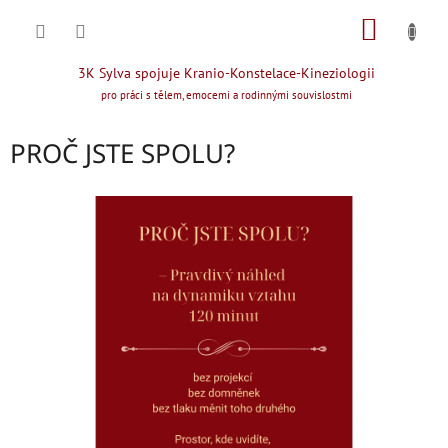
Přejít
NÁKUP
na
obsah
KOŠÍK
3K Sylva spojuje Kranio-Konstelace-Kineziologii
pro práci s tělem, emocemi a rodinnými souvislostmi
PROČ JSTE SPOLU?