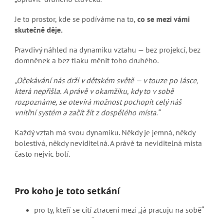
Je to prostor, kde se podíváme na to,
co se mezi vámi
skutečně děje.
Pravdivý náhled na dynamiku vztahu — bez projekcí, bez
domněnek a bez tlaku měnit toho druhého.
„Očekávání nás drží v dětském světě — v touze po lásce,
která nepřišla.
A právě v okamžiku, kdy to v sobě
rozpoznáme, se otevírá možnost pochopit celý náš
vnitřní systém a začít žít z dospělého místa.“
Každý vztah má svou dynamiku. Někdy je jemná, někdy
bolestivá, někdy neviditelná. A právě ta neviditelná místa
často nejvíc bolí.
Pro koho je toto setkání
pro ty, kteří se cítí ztracení mezi „já pracuju na sobě“