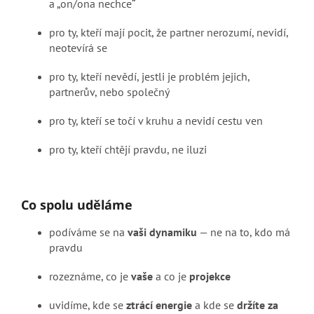
a „on/ona nechce“
pro ty, kteří mají pocit, že partner nerozumí, nevidí,
neotevírá se
pro ty, kteří nevědí, jestli je problém jejich,
partnerův, nebo společný
pro ty, kteří se točí v kruhu a nevidí cestu ven
pro ty, kteří chtějí pravdu, ne iluzi
Co spolu uděláme
podíváme se na
vaši dynamiku
— ne na to, kdo má
pravdu
rozeznáme, co je
vaše
a co je
projekce
uvidíme, kde se
ztrácí energie
a kde se
držíte za