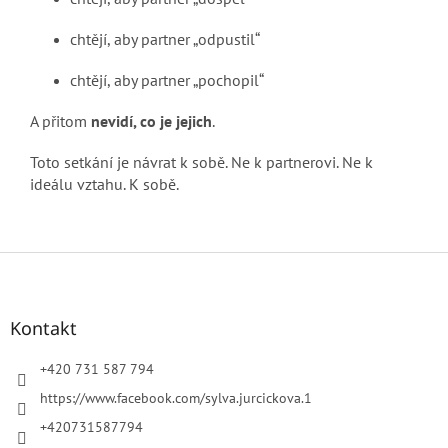
chtějí, aby partner „odpustil“
chtějí, aby partner „pochopil“
A přitom
nevidí, co je jejich
.
Toto setkání je návrat k sobě. Ne k partnerovi. Ne k
ideálu vztahu. K sobě.
Z
á
p
a
Kontakt
t
í
+420 731 587 794
https://www.facebook.com/sylva.jurcickova.1
+420731587794