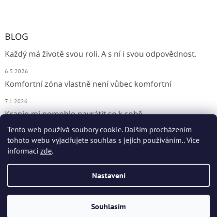
BLOG
Každý má životě svou roli. A s ní i svou odpovědnost.
6.5.2026
Komfortní zóna vlastně není vůbec komfortní
7.1.2026
Kranio mi pomohlo navrátit se k sobě
Tento web používá soubory cookie. Dalším procházením
31.10.2024
tohoto webu vyjadřujete souhlas s jejich používáním.. Více
informací
zde
.
Vytvořil Shoptet
Nastavení
Copyright 2026
3K Sylva spojuje Kranio-Konstelace-Kineziologii
.
Souhlasím
Všechna práva vyhrazena.