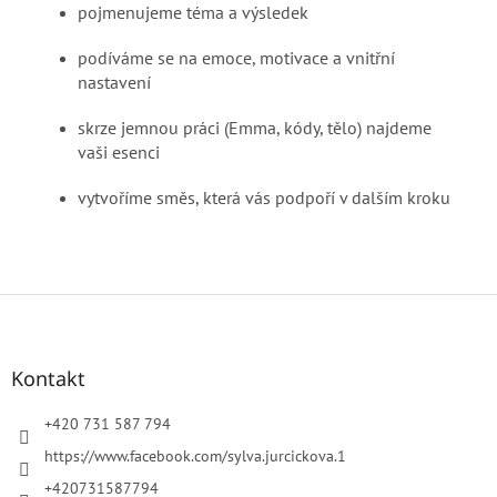
pojmenujeme téma a výsledek
podíváme se na emoce, motivace a vnitřní
nastavení
skrze jemnou práci (Emma, kódy, tělo) najdeme
vaši esenci
vytvoříme směs, která vás podpoří v dalším kroku
Z
á
p
a
Kontakt
t
í
+420 731 587 794
https://www.facebook.com/sylva.jurcickova.1
+420731587794