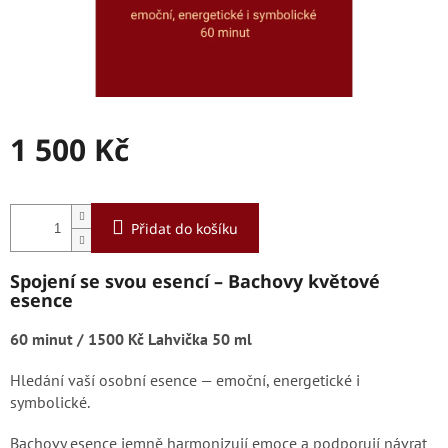
1 500 Kč
Měrná
cena:
Přidat do košíku
Spojení se svou esencí – Bachovy květové
esence
60 minut / 1500 Kč Lahvička 50 ml
Hledání vaší osobní esence — emoční, energetické i
symbolické.
Bachovy esence jemně harmonizují emoce a podporují návrat