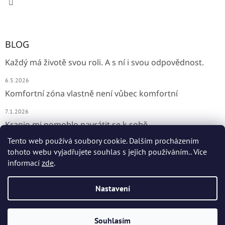
BLOG
Každý má životě svou roli. A s ní i svou odpovědnost.
6.5.2026
Komfortní zóna vlastně není vůbec komfortní
7.1.2026
Kranio mi pomohlo navrátit se k sobě
Tento web používá soubory cookie. Dalším procházením
31.10.2024
tohoto webu vyjadřujete souhlas s jejich používáním.. Více
informací
zde
.
Vytvořil Shoptet
Nastavení
Copyright 2026
3K Sylva spojuje Kranio-Konstelace-Kineziologii
.
Souhlasím
Všechna práva vyhrazena.