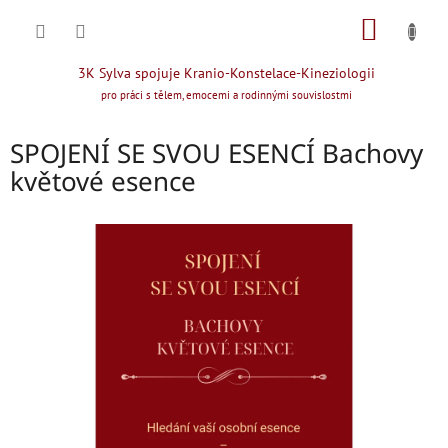
Přejít
NÁKUP
na
obsah
KOŠÍK
3K Sylva spojuje Kranio-Konstelace-Kineziologii
pro práci s tělem, emocemi a rodinnými souvislostmi
SPOJENÍ SE SVOU ESENCÍ Bachovy
květové esence